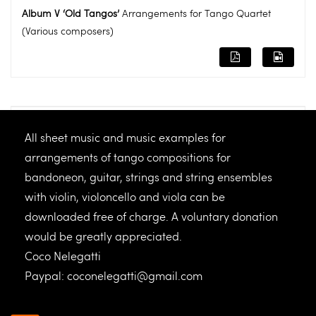
Album V ‘Old Tangos’
Arrangements for Tango Quartet
(Various composers)
Album VI ‘Old Tangos’
Arrangements for Violin, Viola, Cello,
All sheet music and music examples for
and Guitar (Various composers)
arrangements of tango compositions for
bandoneon, guitar, strings and string ensembles
with violin, violoncello and viola can be
downloaded free of charge. A voluntary donation
would be greatly appreciated.
2026 © Coco Nelegatti
Coco Nelegatti
Contact
|
Legal Notice
|
Datenschutz
Paypal:
coconelegatti@gmail.com